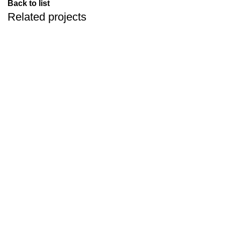
Back to list
Related projects
ACCESSORIES
IMPERDIET MAURIS A NONTIN
Developed By
Web Features
. © 2023. All Rights Reserved.