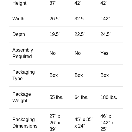
Height
37"
42"
42"
Width
26.5"
32.5"
142"
Depth
19.5"
22.5"
24.5"
Assembly
No
No
Yes
Required
Packaging
Box
Box
Box
Type
Package
55 lbs.
64 lbs.
180 lbs.
Weight
27" x
46" x
Packaging
45" x 35"
26" x
142" x
Dimensions
x 24"
39"
25"